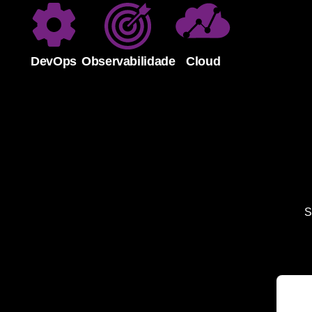
DevOps
Observabilidade
Cloud
S