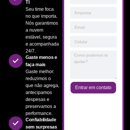
TI
Seu time foca
no que importa.
Nós garantimos
a nuvem
estável, segura
e acompanhada
24/7.
Gaste menos e
faça mais
Gaste melhor:
reduzimos o
que não agrega,
Entrar em contato
antecipamos
despesas e
preservamos a
performance.
Confiabilidade
sem surpresas