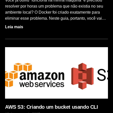
Você já ouviu “funciona na minha máquina” e precisou
resolver por horas um problema que não existia no seu
ambiente local? O Docker foi criado exatamente para
eliminar esse problema. Neste guia, portanto, você vai
aprender o que é Docker, como instalar em qualquer
Leia mais
sistema operacional e como rodar seu primeiro container
com comandos reais, do zero. O Que É Docker e Por Que
Todo Dev Deveria Conhecer Docker é uma plataforma de
conteinerização. Em outras palavras, ele permite
empacotar uma aplicação com tudo que ela precisa.
container. Pense assim: se você fosse mudar de cidade,
não levaria só as chaves da sua casa nova. Você levaria
tudo que precisa para funcionar — móveis, utensílios,
roupas. O Docker faz exatamente isso com sua
aplicação. A principal diferença em relação a uma
máquina virtual (VM) é que a VM emula um
AWS S3: Criando um bucket usando CLI