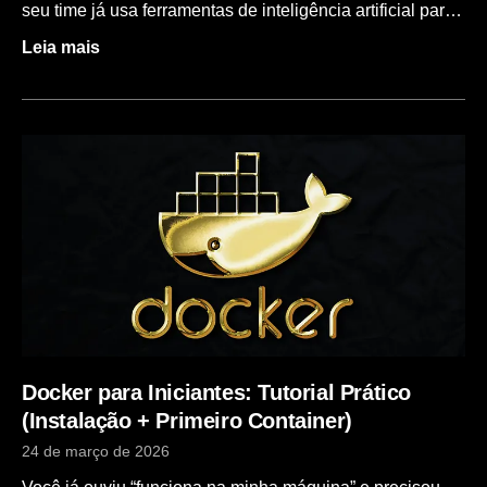
seu time já usa ferramentas de inteligência artificial para
escrever código, revisar entregas e automatizar
Leia mais
documentação, é provável que Claude Code, da
Anthropic, faça parte do dia a dia. A ferramenta ganhou
adoção rápida por sua qualidade de raciocínio e geração
de código contextualizado. Mas a AWS lançou um
concorrente direto com um argumento forte: o Kiro, uma
plataforma de IA agêntica para desenvolvimento que
combina IDE e CLI em um único ambiente, construído
nativamente para integração com os serviços AWS. Para
times que já investiram no ecossistema Amazon, a
promessa é clara — menos fricção, mais velocidade e
onboarding acelerado. Neste post, comparamos Kiro vs
Claude Code em cinco dimensões que realmente
impactam
Docker para Iniciantes: Tutorial Prático
(Instalação + Primeiro Container)
24 de março de 2026