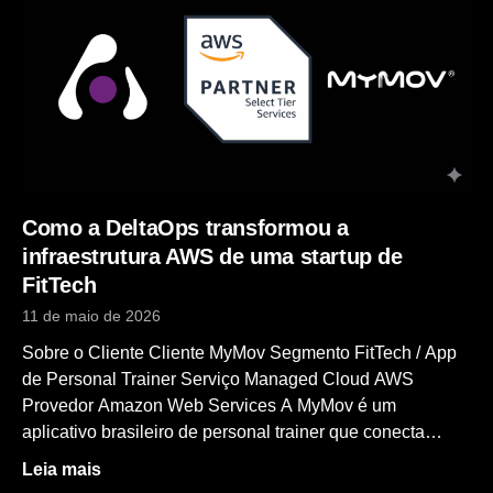
Detalhe Cliente Connect (Brasília, DF) Segmento Fábrica
de software — compliance, finanças, saúde e verificação
de identidade Serviço Managed Cloud + Amazon EKS
Provedor Amazon Web Services (AWS) Stack Amazon
EKS · Amazon RDS · Amazon S3 · Load Balancer ·
Azure DevOps · Java + Spring Boot Como tudo começou:
24 horas de sistema fora
Como a DeltaOps transformou a
infraestrutura AWS de uma startup de
FitTech
11 de maio de 2026
Sobre o Cliente Cliente MyMov Segmento FitTech / App
de Personal Trainer Serviço Managed Cloud AWS
Provedor Amazon Web Services A MyMov é um
aplicativo brasileiro de personal trainer que conecta
alunos a profissionais de educação física, oferecendo
Leia mais
treinos personalizados, acompanhamento contínuo e