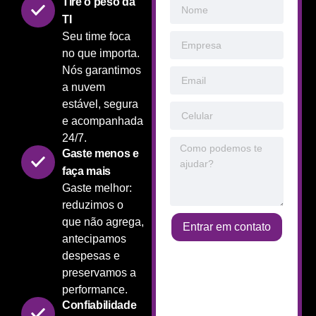
Tire o peso da
TI
Seu time foca
no que importa.
Nós garantimos
a nuvem
estável, segura
e acompanhada
24/7.
Gaste menos e
faça mais
Gaste melhor:
reduzimos o
que não agrega,
Entrar em contato
antecipamos
despesas e
preservamos a
performance.
Confiabilidade