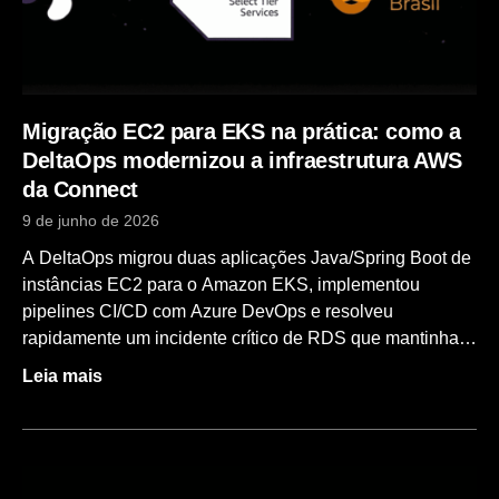
Migração EC2 para EKS na prática: como a
DeltaOps modernizou a infraestrutura AWS
da Connect
9 de junho de 2026
A DeltaOps migrou duas aplicações Java/Spring Boot de
instâncias EC2 para o Amazon EKS, implementou
pipelines CI/CD com Azure DevOps e resolveu
rapidamente um incidente crítico de RDS que mantinha
as operações da ConnectDF paradas há mais de 24
Leia mais
horas. Este case mostra, passo a passo, como uma
fábrica de software brasiliense saiu de uma infraestrutura
frágil em EC2 para uma arquitetura escalável em
Kubernetes — e por que a adaptação para stateless foi o
maior desafio técnico do projeto. Resumo do projeto Item