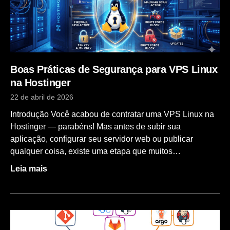
pela Anthropic que padroniza a forma como modelos de
IA acedem a ferramentas externas, ficheiros, APIs e
bases de dados em tempo real. Em termos práticos,
elimina
Boas Práticas de Segurança para VPS Linux
na Hostinger
22 de abril de 2026
Introdução Você acabou de contratar uma VPS Linux na
Hostinger — parabéns! Mas antes de subir sua
aplicação, configurar seu servidor web ou publicar
qualquer coisa, existe uma etapa que muitos
desenvolvedores ignoram (e se arrependem depois):
Leia mais
proteger o servidor. Uma VPS recém-criada é, por
padrão, um alvo fácil. Ela fica exposta à internet com
configurações genéricas, porta SSH padrão aberta e sem
nenhuma barreira contra tentativas de acesso não
autorizado. Em minutos após a criação, bots já estão