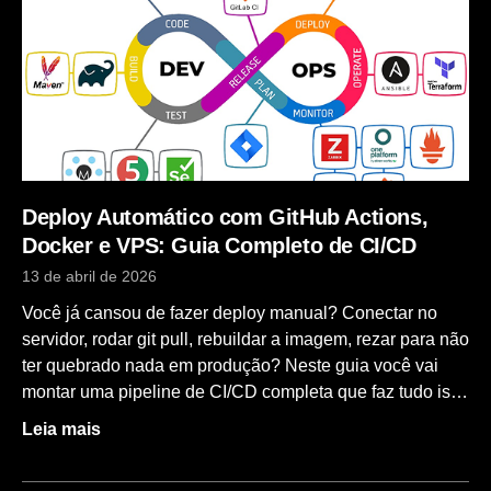
tentando invadir seu servidor. Neste post você vai
aprender, passo a passo, como aplicar as principais boas
práticas de segurança em uma VPS Linux na Hostinger,
cobrindo desde o primeiro acesso até a configuração de
firewall via painel e monitoramento básico. Pré-requisitos
Passo a Passo 1. Primeiro Acesso e Atualização do
Sistema Antes de qualquer coisa, conecte-se à sua VPS
como
Deploy Automático com GitHub Actions,
Docker e VPS: Guia Completo de CI/CD
13 de abril de 2026
Você já cansou de fazer deploy manual? Conectar no
servidor, rodar git pull, rebuildar a imagem, rezar para não
ter quebrado nada em produção? Neste guia você vai
montar uma pipeline de CI/CD completa que faz tudo isso
automaticamente a cada git push na branch principal. A
Leia mais
arquitetura é simples, robusta e 100% gratuita (dentro dos
limites do GitHub Actions): ao fazer push no repositório, o