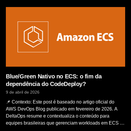
GitHub builda a imagem Docker, envia para o GitHub
Container Registry (ghcr.io) e faz deploy no seu VPS via
SSH. 1. Visão Geral da Arquitetura Componentes: 2.
Dockerfile — Boas Práticas para Aplicações Node.js O
Dockerfile a seguir usa multi-stage build: o builder
compila a aplicação e o estágio final copia apenas o
necessário, resultando em uma imagem de produção
menor e mais segura. Regras importantes: 3. docker-
compose.yml para Produção No servidor, o Compose
Blue/Green Nativo no ECS: o fim da
dependência do CodeDeploy?
9 de abril de 2026
📌 Contexto: Este post é baseado no artigo oficial do
AWS DevOps Blog publicado em fevereiro de 2026. A
DeltaOps resume e contextualiza o conteúdo para
equipes brasileiras que gerenciam workloads em ECS na
AWS. Em julho de 2025, a AWS embutiu Blue/Green