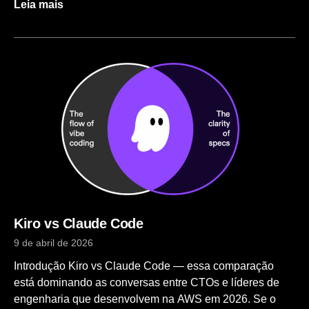
Leia mais
deployment diretamente no Amazon ECS — sem
CodeDeploy, sem peças móveis extras. Mas isso
significa que o CodeDeploy virou legado? A resposta é:
depende do seu cenário. O que mudou em julho de
2025? Por muito tempo, fazer um Blue/Green deployment
em Amazon ECS com zero downtime exigia
necessariamente o AWS CodeDeploy: você configurava
um deployment group, integrações com CodePipeline,
regras de traffic shifting e lifecycle hooks num serviço
separado. Funcionava, mas adicionava complexidade
operacional considerável. Em julho de 2025, a equipe do
ECS lançou o Blue/Green deployment nativo — toda a
lógica de lifecycle hooks, bake
Kiro vs Claude Code
9 de abril de 2026
Introdução Kiro vs Claude Code — essa comparação
está dominando as conversas entre CTOs e líderes de
engenharia que desenvolvem na AWS em 2026. Se o