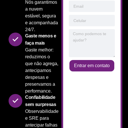
Nós garantimos
a nuvem
estável, segura
e acompanhada
24/7.
Gaste menos e
faça mais
Gaste melhor:
reduzimos o
que não agrega,
Entrar em contato
antecipamos
despesas e
preservamos a
performance.
Confiabilidade
sem surpresas
Observabilidade
e SRE para
antecipar falhas