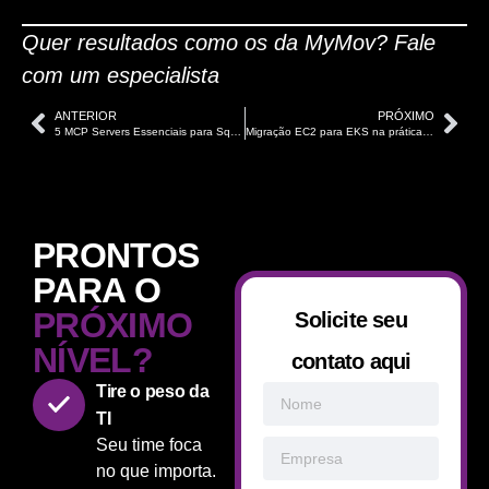
Quer resultados como os da MyMov?
Fale
com um especialista
ANTERIOR
PRÓXIMO
5 MCP Servers Essenciais para Squads DevOps em 2026
Migração EC2 para EKS na prática: como a DeltaOps modernizou a infraestrutura AWS da Connect
PRONTOS
PARA O
PRÓXIMO
Solicite seu
NÍVEL?
contato aqui
Tire o peso da
TI
Seu time foca
no que importa.