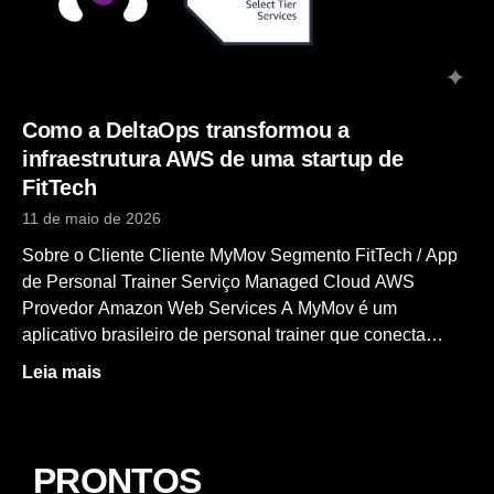
Como a DeltaOps transformou a
infraestrutura AWS de uma startup de
FitTech
11 de maio de 2026
Sobre o Cliente Cliente MyMov Segmento FitTech / App
de Personal Trainer Serviço Managed Cloud AWS
Provedor Amazon Web Services A MyMov é um
aplicativo brasileiro de personal trainer que conecta
alunos a profissionais de educação física, oferecendo
Leia mais
treinos personalizados, acompanhamento contínuo e
uma experiência humanizada de atividade física. Com
crescimento acelerado e uma equipe técnica enxuta —
formada por apenas um desenvolvedor —, a startup
PRONTOS
chegou a um ponto crítico onde a gestão da infraestrutura