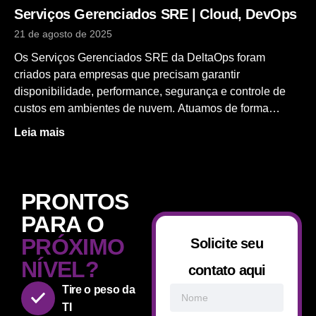
ambiente Planejamento estratégico Implementação
Serviços Gerenciados SRE | Cloud, DevOps
prática de projetos Treinamento e capacitação
21 de agosto de 2025
Monitoramento,
Os Serviços Gerenciados SRE da DeltaOps foram
criados para empresas que precisam garantir
disponibilidade, performance, segurança e controle de
custos em ambientes de nuvem. Atuamos de forma
contínua na sustentação, evolução e confiabilidade da
Leia mais
sua infraestrutura e das suas aplicações, aplicando as
melhores práticas de SRE, DevOps, DevSecOps e
FinOps. O SRE da DeltaOps é um serviço de
sustentação gerenciada que combina automação,
PRONTOS
observabilidade e melhoria contínua, permitindo que sua
PARA O
equipe foque no negócio enquanto cuidamos da
PRÓXIMO
Solicite seu
operação em cloud. Nossa abordagem é orientada à
confiabilidade e escalabilidade, garantindo que suas
NÍVEL?
contato aqui
aplicações operem com estabilidade, reduzindo riscos
Tire o peso da
operacionais e acelerando a resposta a incidentes e
TI
mudanças. Atuamos ao longo de todo o ciclo de vida das