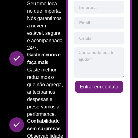
Seu time foca
aplicações, desde o provisionamento e manutenção da
no que importa.
infraestrutura até a melhoria contínua dos processos de
Nós garantimos
entrega de software. O que está incluso nos Serviços
a nuvem
estável, segura
e acompanhada
24/7.
Gaste menos e
faça mais
Gaste melhor:
reduzimos o
que não agrega,
Entrar em contato
antecipamos
despesas e
preservamos a
performance.
Confiabilidade
sem surpresas
Observabilidade