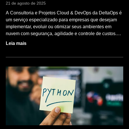
21 de agosto de 2025
A Consultoria e Projetos Cloud & DevOps da DeltaOps é
um serviço especializado para empresas que desejam
implementar, evoluir ou otimizar seus ambientes em
nuvem com segurança, agilidade e controle de custos.
Atuamos de ponta a ponta, do assessment técnico e
Leia mais
estratégico à implementação prática, capacitando
equipes e garantindo que a adoção de Cloud, DevOps,
Observabilidade e FinOps gere resultados reais para o
negócio. Nosso serviço de consultoria foi desenvolvido
para apoiar empresas em sua jornada de transformação
digital, promovendo uma transição estruturada para
ambientes ágeis, escaláveis e confiáveis. A DeltaOps
combina experiência técnica, visão estratégica e
execução prática, ajudando organizações a modernizar
seus processos de desenvolvimento, entrega e operação
de software. Para quem é a consultoria e projetos Cloud
& DevOps O que entregamos Assessment e avaliação de