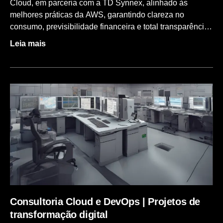
Cloud, em parceria com a TD Synnex, alinhado às
melhores práticas da AWS, garantindo clareza no
consumo, previsibilidade financeira e total transparência
no faturamento dos serviços em nuvem. Nossa gestão de
Leia mais
billing foi estruturada para simplificar o entendimento dos
custos de cloud, facilitar o controle financeiro e apoiar
decisões estratégicas, seguindo o mesmo padrão
adotado por parceiros oficiais do ecossistema AWS.
Como funciona o ciclo de faturamento O faturamento dos
serviços AWS segue um fluxo mensal bem definido,
garantindo rastreabilidade entre consumo, cobrança e
pagamento. 1. Consumo do cliente 2. Faturamento da
AWS para a distribuidora 3. Faturamento da DeltaOps
para o cliente 4. Envio do faturamento O cliente recebe
por e-mail, no contato financeiro cadastrado, os seguintes
documentos: O que garantimos no billing Deltaops
Benefício Descrição 💰 Pagamento em BRL
Consultoria Cloud e DevOps | Projetos de
transformação digital