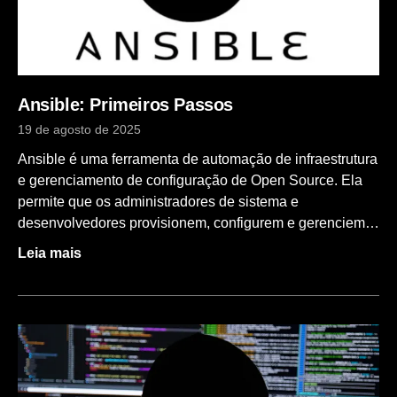
Ansible: Primeiros Passos
19 de agosto de 2025
Ansible é uma ferramenta de automação de infraestrutura
e gerenciamento de configuração de Open Source. Ela
permite que os administradores de sistema e
desenvolvedores provisionem, configurem e gerenciem
servidores, aplicativos e ambientes de maneira rápida e
Leia mais
eficiente. Algumas das principais características
do Ansible são: Conceitos básicos do Ansible Conceito
Definição Host Servidor gerenciado pelo Ansible Group
Conjunto de hosts com um atributo comum Inventory
Arquivo que define hosts e grupos Module Unidade de
código executada nos hosts remotos Task Ação que
combina um módulo e seus argumentos Playbook Lista