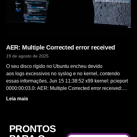
ordenada de tarefas em YAML Role Estrutura reutilizável
para organizar código YAML: Um formato de dados
popular e simples que é muito limpo e compreensível por
humanos. Resumi bem o que é o Ansible e alguns
conceitos e agora vamos pra prática e ver como a gente
pode usar essa ferramenta. No meu caso estarei usando
AER: Multiple Corrected error received
o Ubuntu
19 de agosto de 2025
O seu disco rígido no Ubuntu encheu devido
aos logs excessivos no syslog e no kernel, contendo
essas informações. Jun 15 11:38:52 x99 kernel: pcieport
0000:00:03.0: AER: Multiple Corrected error received:
id=0018 Jun 15 15:38:52 x99 kernel: pcieport
Leia mais
0000:00:03.0: PCIe Bus Error: severity=Corrected,
type=Data Link Layer, id=0018(Receiver ID) Posso dar
pelo menos alguns detalhes, embora não consiga
explicar completamente o que acontece. Conforme
PRONTOS
descrito aqui , por exemplo , a CPU se comunica com o