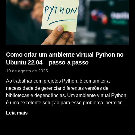
get updatesudo apt-get install -y python3-pippip3 –
version Usando o Pip Comandos básicos do pip: pip
install <pacote> EX: pip install flask pip uninstall
<pacote> Ex: pip uninstall flask Ex: pip install –upgrade
flask Ex: pip list Por último, o comando pip freeze é
bastante interessante. Ele gera uma saída no formato
do requirements.txt,
Como criar um ambiente virtual Python no
Ubuntu 22.04 – passo a passo
19 de agosto de 2025
Ao trabalhar com projetos Python, é comum ter a
necessidade de gerenciar diferentes versões de
bibliotecas e dependências. Um ambiente virtual Python
é uma excelente solução para esse problema, permitindo
que você crie e isole ambientes de desenvolvimento
Leia mais
independentes. Neste tutorial, vamos aprender passo a
passo como criar um ambiente virtual Python no Ubuntu
22.04. Pré-requisitos Antes de começarmos, certifique-se