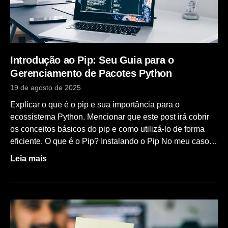
Introdução ao Pip: Seu Guia para o
Gerenciamento de Pacotes Python
19 de agosto de 2025
Explicar o que é o pip e sua importância para o
ecossistema Python. Mencionar que este post irá cobrir
os conceitos básicos do pip e como utilizá-lo de forma
eficiente. O que é o Pip? Instalando o Pip No meu caso,
estou utilizando o Ubuntu 22.04, porém é importante
Leia mais
seguir a documentação específica do seu sistema
operacional para fazer a instalação correta do pip. A
instalação do pip pode variar ligeiramente entre
diferentes distribuições Linux, macOS ou Windows. Por
exemplo, no Ubuntu 22.04, você pode instalar o pip
executando o seguinte comando no terminal: sudo apt-